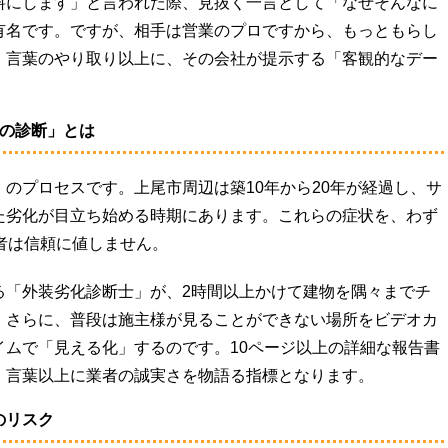
料にします」と言われた際、見抜く一言として「なぜそんなに
有名です。ですが、相手は営業のプロですから、もっともらし
。言葉のやり取り以上に、その会社が提示する「客観的なデー
物の診断」とは
のプロセスです。上尾市周辺は築10年から20年が経過し、サ
た劣化が目立ち始める時期にあります。これらの症状を、わず
者は信頼に値しません。
る「外装劣化診断士」が、2時間以上かけて建物を隅々までチ
。さらに、普段は施主様が見ることができない場所をビデオカ
イムで「見える化」するのです。10ページ以上の詳細な報告書
、言葉以上に業者の誠実さを物語る指標となります。
のリスク