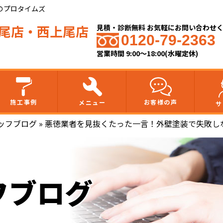
のプロタイムズ
尾店・
西上尾店
見積・診断無料 お気軽にお問い合わせ
0120-79-2363
営業時間 9:00～18:00(水曜定休)
施工事例
お客様の声
メニュー
サ
ッフブログ
»
悪徳業者を見抜くたった一言！外壁塗装で失敗し
フブログ