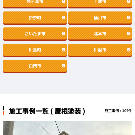
鶴ヶ島市
上尾市
伊奈町
桶川市
さいたま市
北本市
川島町
川越市
白岡市
施工事例一覧 ( 屋根塗装 )
施工事例 : 109件