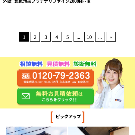
外壁 : 超低汚染プラチナリファイン2000MF-IR
1
2
3
4
5
...
10
...
»
[
]
ピックアップ