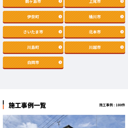
鶴ヶ島市
上尾市
伊奈町
桶川市
さいたま市
北本市
川島町
川越市
白岡市
施工事例一覧
施工事例 : 180件