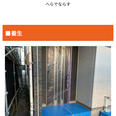
へらでならす
■養生